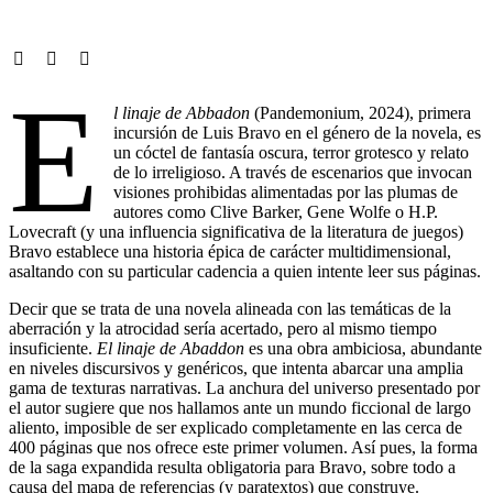
E
l linaje de Abbadon
(Pandemonium, 2024), primera
incursión de Luis Bravo en el género de la novela, es
un cóctel de fantasía oscura, terror grotesco y relato
de lo irreligioso. A través de escenarios que invocan
visiones prohibidas alimentadas por las plumas de
autores como Clive Barker, Gene Wolfe o H.P.
Lovecraft (y una influencia significativa de la literatura de juegos)
Bravo establece una historia épica de carácter multidimensional,
asaltando con su particular cadencia a quien intente leer sus páginas.
Decir que se trata de una novela alineada con las temáticas de la
aberración y la atrocidad sería acertado, pero al mismo tiempo
insuficiente.
El linaje de Abaddon
es una obra ambiciosa, abundante
en niveles discursivos y genéricos, que intenta abarcar una amplia
gama de texturas narrativas. La anchura del universo presentado por
el autor sugiere que nos hallamos ante un mundo ficcional de largo
aliento, imposible de ser explicado completamente en las cerca de
400 páginas que nos ofrece este primer volumen. Así pues, la forma
de la saga expandida resulta obligatoria para Bravo, sobre todo a
causa del mapa de referencias (y paratextos) que construye.