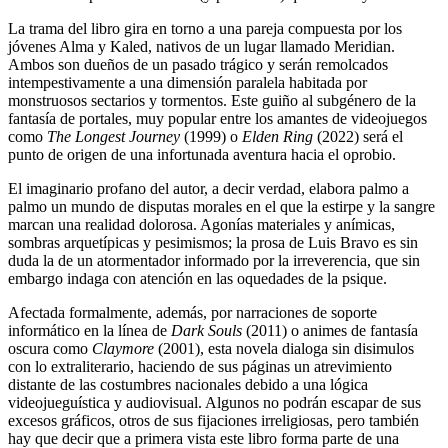
La trama del libro gira en torno a una pareja compuesta por los
jóvenes Alma y Kaled, nativos de un lugar llamado Meridian.
Ambos son dueños de un pasado trágico y serán remolcados
intempestivamente a una dimensión paralela habitada por
monstruosos sectarios y tormentos. Este guiño al subgénero de la
fantasía de portales, muy popular entre los amantes de videojuegos
como
The Longest Journey
(1999) o
Elden Ring
(2022) será el
punto de origen de una infortunada aventura hacia el oprobio.
El imaginario profano del autor, a decir verdad, elabora palmo a
palmo un mundo de disputas morales en el que la estirpe y la sangre
marcan una realidad dolorosa. Agonías materiales y anímicas,
sombras arquetípicas y pesimismos; la prosa de Luis Bravo es sin
duda la de un atormentador informado por la irreverencia, que sin
embargo indaga con atención en las oquedades de la psique.
Afectada formalmente, además, por narraciones de soporte
informático en la línea de
Dark Souls
(2011) o animes de fantasía
oscura como
Claymore
(2001), esta novela dialoga sin disimulos
con lo extraliterario, haciendo de sus páginas un atrevimiento
distante de las costumbres nacionales debido a una lógica
videojueguística y audiovisual. Algunos no podrán escapar de sus
excesos gráficos, otros de sus fijaciones irreligiosas, pero también
hay que decir que a primera vista este libro forma parte de una