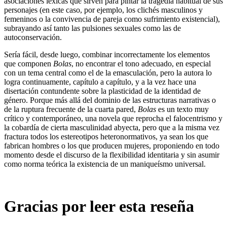
asociaciones léxicas que sirven para pintar la tragedia habitual de sus
personajes (en este caso, por ejemplo, los clichés masculinos y
femeninos o la convivencia de pareja como sufrimiento existencial),
subrayando así tanto las pulsiones sexuales como las de
autoconservación.
Sería fácil, desde luego, combinar incorrectamente los elementos
que componen
Bolas
, no encontrar el tono adecuado, en especial
con un tema central como el de la emasculación, pero la autora lo
logra continuamente, capítulo a capítulo, y a la vez hace una
disertación contundente sobre la plasticidad de la identidad de
género. Porque más allá del dominio de las estructuras narrativas o
de la ruptura frecuente de la cuarta pared,
Bolas
es un texto muy
crítico y contemporáneo, una novela que reprocha el falocentrismo y
la cobardía de cierta masculinidad abyecta, pero que a la misma vez
fractura todos los estereotipos heteronormativos, ya sean los que
fabrican hombres o los que producen mujeres, proponiendo en todo
momento desde el discurso de la flexibilidad identitaria y sin asumir
como norma teórica la existencia de un maniqueísmo universal.
Gracias por leer esta reseña