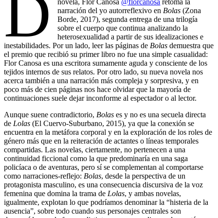
D
novela, Flor Canosa
@florcanosa
retoma la
narración del yo autorreflexivo en
Bolas
(Zona
Borde, 2017), segunda entrega de una trilogía
sobre el cuerpo que continua analizando la
heterosexualidad a partir de sus idealizaciones e
inestabilidades. Por un lado, leer las páginas de
Bolas
demuestra que
el premio que recibió su primer libro no fue una simple casualidad:
Flor Canosa es una escritora sumamente aguda y consciente de los
tejidos internos de sus relatos. Por otro lado, su nueva novela nos
acerca también a una narración más compleja y sorpresiva, y en
poco más de cien páginas nos hace olvidar que la mayoría de
continuaciones suele dejar inconforme al espectador o al lector.
Aunque suene contradictorio,
Bolas
es y no es una secuela directa
de
Lolas
(El Cuervo-Suburbano, 2015), ya que la conexión se
encuentra en la metáfora corporal y en la exploración de los roles de
género más que en la reiteración de actantes o líneas temporales
compartidas. Las novelas, ciertamente, no pertenecen a una
continuidad ficcional como la que predominaría en una saga
policíaca o de aventuras, pero sí se complementan al comportarse
como narraciones-reflejo:
Bolas
, desde la perspectiva de un
protagonista masculino, es una consecuencia discursiva de la voz
femenina que domina la trama de
Lolas
, y ambas novelas,
igualmente, explotan lo que podríamos denominar la “histeria de la
ausencia”, sobre todo cuando sus personajes centrales son