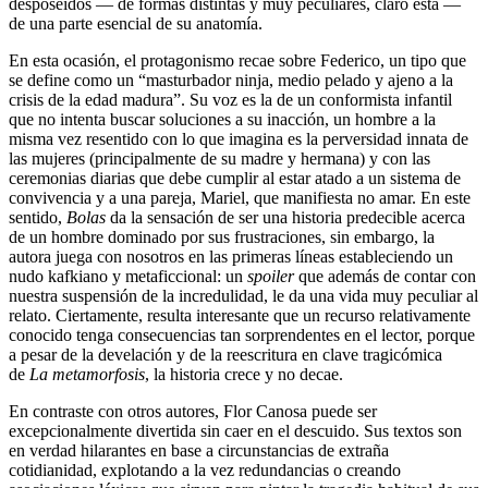
desposeídos — de formas distintas y muy peculiares, claro está —
de una parte esencial de su anatomía.
En esta ocasión, el protagonismo recae sobre Federico, un tipo que
se define como un “masturbador ninja, medio pelado y ajeno a la
crisis de la edad madura”. Su voz es la de un conformista infantil
que no intenta buscar soluciones a su inacción, un hombre a la
misma vez resentido con lo que imagina es la perversidad innata de
las mujeres (principalmente de su madre y hermana) y con las
ceremonias diarias que debe cumplir al estar atado a un sistema de
convivencia y a una pareja, Mariel, que manifiesta no amar. En este
sentido,
Bolas
da la sensación de ser una historia predecible acerca
de un hombre dominado por sus frustraciones, sin embargo, la
autora juega con nosotros en las primeras líneas estableciendo un
nudo kafkiano y metaficcional: un
spoiler
que además de contar con
nuestra suspensión de la incredulidad, le da una vida muy peculiar al
relato. Ciertamente, resulta interesante que un recurso relativamente
conocido tenga consecuencias tan sorprendentes en el lector, porque
a pesar de la develación y de la reescritura en clave tragicómica
de
La metamorfosis
, la historia crece y no decae.
En contraste con otros autores, Flor Canosa puede ser
excepcionalmente divertida sin caer en el descuido. Sus textos son
en verdad hilarantes en base a circunstancias de extraña
cotidianidad, explotando a la vez redundancias o creando