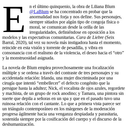
E
n el último quinquenio, la obra de Liliana Blum
@LaBlum
se ha concentrado en probar que la
anormalidad nos forja y nos define. Sus personajes,
siempre sitiados por algún tipo de congoja física o
moral, se comunican desde la orilla de las
irregularidades, definiéndose en oposición a los
modelos y las expectativas comunitarias.
Cara de Liebre
(Seix
Barral, 2020), tal vez su novela más instigadora hasta el momento,
reincide en esta visión y torrente de pesadilla, y vibra en
consonancia con el realismo de la violencia, el deseo hacia el “otro”
y la monstruosidad asignada.
La novela de Blum emplea provechosamente una focalización
múltiple y se ordena a través del contraste de tres personajes y su
accidentada relación: Irlanda, una mujer discriminada por una
cirugía que intentó “embellecer” el defecto congénito que la
persigue hasta la adultez; Nick, el vocalista de ojos azules, regordete
y machista, de un grupo de rock anodino; y Tamara, una pintora sin
suerte que depila a señoras en un spa y que en el pasado tuvo una
ruinosa relación con el cantante. Lo que a primera vista parece ser
un triángulo contemporáneo en los márgenes de la moderación
progresa ágilmente hacia una venganza despiadada y parasitaria,
sostenida siempre por la cosificación del cuerpo y el discurso de la
deshumanización.