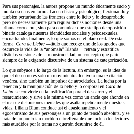
Para sus personajes, la autora propone un mundo éticamente sucio y
monta escenas en torno al acoso físico y psicológico, flexionando y
también perturbando las fronteras entre lo lícito y lo desaprobado,
pero no necesariamente para regular dichas nociones desde una
tribuna correctora, sino para comunicar que este tipo de oposición
binaria cataloga nuestras identidades sociales y psicosexuales,
encuadrando, finalmente, lo que somos en el plano real. De esta
forma,
Cara de Liebre
—título que recoge uno de los apodos que
oscurece la vida de la “anómala” Irlanda— retrata y estratifica
distintas versiones de la monstruosidad; un concepto que parte
siempre de la exigencia discursiva de un sistema de categorización.
Lo que subyace a lo largo de la lectura, sin embargo, es la idea de
que el deseo no es solo un movimiento afectivo o una excitación
venérea, sino también un impulsor de atrocidades. La lucha por la
tenencia y la manipulación de lo bello y lo corporal en
Cara de
Liebre
se convierte en la justificación para el descarrío y el
resarcimiento, y sirve a la misma vez como un ancla que ahonda en
el mar de distorsiones mentales que asalta repetidamente nuestras
vidas. Liliana Blum conduce así el apasionamiento y el
egocentrismo de sus personajes a un punto de tensión absoluta, y se
trata de un punto tan mórbido e irrefrenable que incluso los lectores
más aturdidos por la trama no querrán desunirse de él.