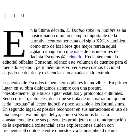
E
n la última década,
El Diablo sabe mi nombre
se ha
posicionado como un ejemplo importante de la
narrativa centroamericana del siglo XXI, y también
como uno de los libros que mejor retrata aquel
agitado imaginario que nace de los interiores de
Jacinta Escudos
@jacintario
. Recientemente, la
editorial bilbaína Consonni relanzó este volumen de cuentos para el
mercado español, permitiéndonos volver a ese cosmos ficcional
cargado de delirios y existencias enmarcadas en lo extraño.
Los textos de Escudos tienen ciertos pilares inamovibles. En primer
lugar, en su obra dialogamos siempre con una postura
“desobediente” que busca agitar estatutos y protocolos culturales.
Sería correcto, entonces, decir que se trata de una narradora que no
le da “treguas” al lector, indócil y poco sensible a los formulismos.
En segundo lugar, es posible reconocer en sus narraciones el uso de
una perspectiva múltiple del yo, como si Escudos buscara
constantemente que sus personajes produjeran una reinterpretación
de la experiencia existencial; estas exploraciones aluden con
frecuencia al contraste entre opuestos y a la posibilidad de una