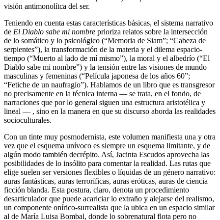
visión antimonolítca del ser.
Teniendo en cuenta estas características básicas, el sistema narrativo
de
El Diablo
sabe mi nombre
prioriza relatos sobre la intersección
de lo somático y lo psicológico (“Memoria de Siam”; “Cabeza de
serpientes”), la transformación de la materia y el dilema espacio-
tiempo (“Muerto al lado de mí mismo”), la moral y el albedrío (“El
Diablo sabe mi nombre”) y la tensión entre las visiones de mundo
masculinas y femeninas (“Película japonesa de los años 60”;
“Fetiche de un naufragio”). Hablamos de un libro que es transgresor
no precisamente en la técnica interna — se trata, en el fondo, de
narraciones que por lo general siguen una estructura aristotélica y
lineal — , sino en la manera en que su discurso aborda las realidades
socioculturales.
Con un tinte muy posmodernista, este volumen manifiesta una y otra
vez que el esquema unívoco es siempre un esquema limitante, y de
algún modo también decrépito. Así, Jacinta Escudos aprovecha las
posibilidades de lo insólito para comentar la realidad. Las rutas que
elige suelen ser versiones flexibles o líquidas de un género narrativo:
auras fantásticas, auras terroríficas, auras eróticas, auras de ciencia
ficción blanda. Esta postura, claro, denota un procedimiento
desarticulador que puede acariciar lo extraño y alejarse del realismo,
un componente onírico-surrealista que la ubica en un espacio similar
al de María Luisa Bombal, donde lo sobrenatural flota pero no