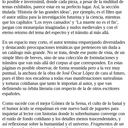
lo posible e inverosímil, donde cada pieza, a pesar de la multitud de
temas exhibidos, parece estar en su perfecto lugar. Así, la sección
titulada ‘Historia de las grandes ideas’, por ejemplo, es el filtro que
el autor utiliza para la investigación futurista y la ciencia, mientras
que los capítulos ‘Los reyes cansados’ y ‘La muerte no es el fin’,
juegan con monarquías imaginadas y nudos medievales y con el
eterno retorno del tema del espectro y el tránsito al más allá.
En un espacio muy corto, el autor termina emparejando diversidades
y destacando preocupaciones temáticas que pertenecen sin duda a
un catálogo más grande. No se trata, desde ese punto de vista, de un
simple libro de breves, sino de una colección de formulaciones y
tránsitos que van más allá del corpus al que corresponden. En estas
páginas es posible observar, de forma resumida pero a la vez muy
puntual, la anchura de la obra de José Óscar López de cara al futuro,
pues el libro nos encadena a todas esas manifestaciones surrealistas
y torturas cotidianas que tanto le importan al autor, y que van
definiendo su órbita literaria con respecto de la de otros escritores
españoles.
Como sucede con el mejor Gómez de la Serna, el culto de lo banal y
el humor ácido se empalman en este nuevo baúl de juguetes para
inquietar al lector con historias donde lo sobrehumano converge con
el ruido de fondo cotidiano y los detalles menos trascendentales, y
así reflexionar sobre la humanidad y el universo.
Fragmentos de un