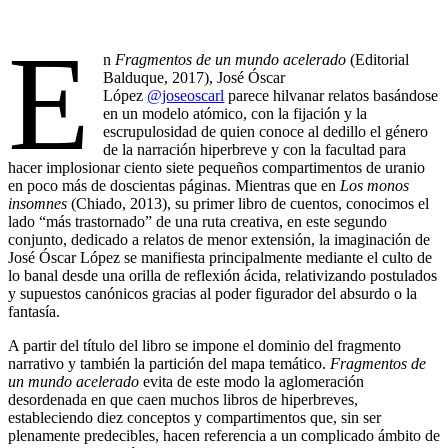
E
n
Fragmentos de un mundo acelerado
(Editorial
Balduque, 2017), José Óscar
López
@joseoscarl
parece hilvanar relatos basándose
en un modelo atómico, con la fijación y la
escrupulosidad de quien conoce al dedillo el género
de la narración hiperbreve y con la facultad para
hacer implosionar ciento siete pequeños compartimentos de uranio
en poco más de doscientas páginas. Mientras que en
Los monos
insomnes
(Chiado, 2013), su primer libro de cuentos, conocimos el
lado “más trastornado” de una ruta creativa, en este segundo
conjunto, dedicado a relatos de menor extensión, la imaginación de
José Óscar López se manifiesta principalmente mediante el culto de
lo banal desde una orilla de reflexión ácida, relativizando postulados
y supuestos canónicos gracias al poder figurador del absurdo o la
fantasía.
A partir del título del libro se impone el dominio del fragmento
narrativo y también la partición del mapa temático.
Fragmentos de
un mundo acelerado
evita de este modo la aglomeración
desordenada en que caen muchos libros de hiperbreves,
estableciendo diez conceptos y compartimentos que, sin ser
plenamente predecibles, hacen referencia a un complicado ámbito de