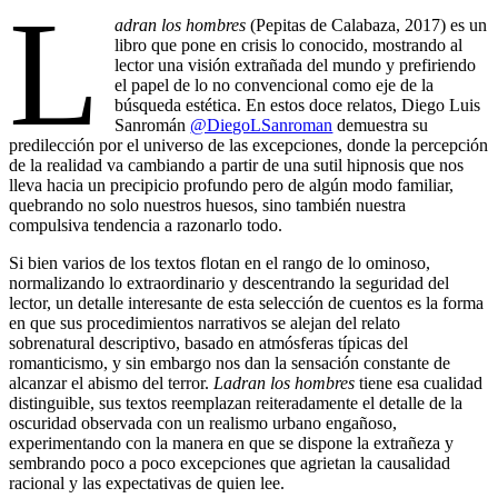
L
adran los hombres
(Pepitas de Calabaza, 2017) es un
libro que pone en crisis lo conocido, mostrando al
lector una visión extrañada del mundo y prefiriendo
el papel de lo no convencional como eje de la
búsqueda estética. En estos doce relatos, Diego Luis
Sanromán
@DiegoLSanroman
demuestra su
predilección por el universo de las excepciones, donde la percepción
de la realidad va cambiando a partir de una sutil hipnosis que nos
lleva hacia un precipicio profundo pero de algún modo familiar,
quebrando no solo nuestros huesos, sino también nuestra
compulsiva tendencia a razonarlo todo.
Si bien varios de los textos flotan en el rango de lo ominoso,
normalizando lo extraordinario y descentrando la seguridad del
lector, un detalle interesante de esta selección de cuentos es la forma
en que sus procedimientos narrativos se alejan del relato
sobrenatural descriptivo, basado en atmósferas típicas del
romanticismo, y sin embargo nos dan la sensación constante de
alcanzar el abismo del terror.
Ladran los hombres
tiene esa cualidad
distinguible, sus textos reemplazan reiteradamente el detalle de la
oscuridad observada con un realismo urbano engañoso,
experimentando con la manera en que se dispone la extrañeza y
sembrando poco a poco excepciones que agrietan la causalidad
racional y las expectativas de quien lee.