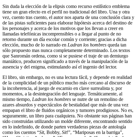
Sin duda la elección de la elipsis como recurso estilístico emblema
tiene un gran efecto en el perfil no tradicional del libro. Una y otra
vez, cuento tras cuento, el autor nos aparta de una conclusión clara y
de las pistas suficientes para elaborar hipótesis acerca del destino de
los personajes y acerca de los motivos que los llevan a creer en
llamadas telefónicas incomprensibles o a llegar al punto de no
retorno durante un día escolar común y corriente; gracias a dicha
elección, mucho de lo narrado en
Ladran los hombres
queda tan
sólo propuesto mas nunca completamente determinado. Los textos
que Sanromán ordena, como si se pusiese el traje de un demiurgo
maniático, producen significado a través de la manipulación de la
ausencia y del enigma, estimulando así el ingenio del lector.
El libro, sin embargo, no es una lectura fácil, y depende en realidad
de la complicidad de un público mucho más cercano al discurso de
la incoherencia, al juego de escarnio en clave surrealista y, por
momentos, a la desintegración del lenguaje. Temáticamente, al
mismo tiempo,
Ladran los hombres
se nutre de un remolino de
azares absurdos y espectáculos de bestialidad que más de una vez
empapan el libro de fluidos orgánicos y tumores prodigiosos. No es,
seguramente, un libro para cualquiera. No obstante sus páginas han
sido construidas utilizando un molde diferente, encontrando sentido
en lo indefinido, de donde parten verdaderas piezas de antología
como los cuentos “
Sit
, Bobby,
Sit
!”, “Mariposas en la barriga”,