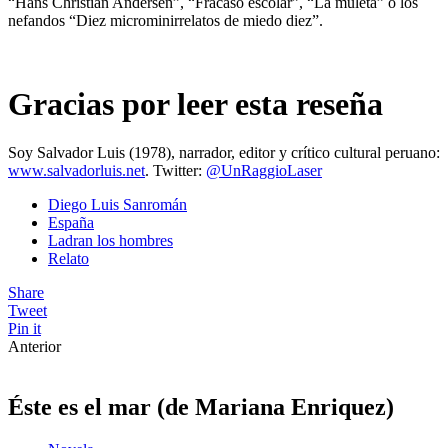
“Hans Christian Andersen”, “Fracaso escolar”, “La muleta” o los
nefandos “Diez microminirrelatos de miedo diez”.
Gracias por leer esta reseña
Soy Salvador Luis (1978), narrador, editor y crítico cultural peruano:
www.salvadorluis.net
. Twitter:
@UnRaggioLaser
Diego Luis Sanromán
España
Ladran los hombres
Relato
Share
Tweet
Pin it
Anterior
Éste es el mar (de Mariana Enriquez)