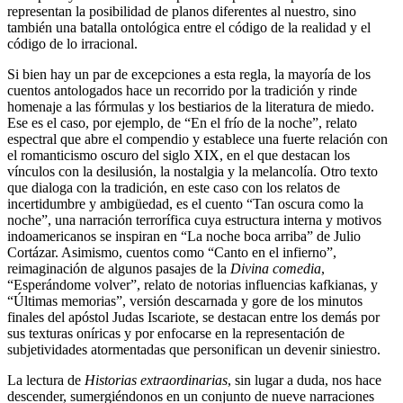
representan la posibilidad de planos diferentes al nuestro, sino
también una batalla ontológica entre el código de la realidad y el
código de lo irracional.
Si bien hay un par de excepciones a esta regla, la mayoría de los
cuentos antologados hace un recorrido por la tradición y rinde
homenaje a las fórmulas y los bestiarios de la literatura de miedo.
Ese es el caso, por ejemplo, de “En el frío de la noche”, relato
espectral que abre el compendio y establece una fuerte relación con
el romanticismo oscuro del siglo XIX, en el que destacan los
vínculos con la desilusión, la nostalgia y la melancolía. Otro texto
que dialoga con la tradición, en este caso con los relatos de
incertidumbre y ambigüedad, es el cuento “Tan oscura como la
noche”, una narración terrorífica cuya estructura interna y motivos
indoamericanos se inspiran en “La noche boca arriba” de Julio
Cortázar. Asimismo, cuentos como “Canto en el infierno”,
reimaginación de algunos pasajes de la
Divina comedia
,
“Esperándome volver”, relato de notorias influencias kafkianas, y
“Últimas memorias”, versión descarnada y gore de los minutos
finales del apóstol Judas Iscariote, se destacan entre los demás por
sus texturas oníricas y por enfocarse en la representación de
subjetividades atormentadas que personifican un devenir siniestro.
La lectura de
Historias extraordinarias
, sin lugar a duda, nos hace
descender, sumergiéndonos en un conjunto de nueve narraciones