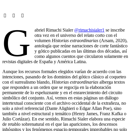
G
abriel Rimachi Sialer
@rimachisialer1
se inscribe
otra vez en el universo del relato corto con el
volumen
Historias extraordinarias
(Arsam, 2020),
antología que reúne narraciones de corte fantástico
y gótico publicadas en las últimas dos décadas, así
como algunos cuentos que circularon solamente en
revistas digitales de España y América Latina.
Aunque los recursos formales elegidos varían de acuerdo con las
intenciones, pasando de los dominios del gótico clásico al coqueteo
con el surrealismo blando,
Historias extraordinarias
alberga textos
que responden a un orden que se regocija en la elaboración
permanente de lo espeluznante y en el enrarecimiento del circuito
simbólico del conjunto. Así, vemos en estas páginas un diálogo
intertextual consciente con el archivo occidental de la extrañeza, no
solo a nivel referencial (Dante Alighieri o Edgar Allan Poe), sino
también a nivel estructural y temático (Henry James, Franz Kafka o
Julio Cortázar). En ese sentido, Rimachi Sialer elabora una especie
de retablo sobrenatural en el que las apariciones, los descensos
inhóspitos y los fenómenos espacio-temporales improbables no solo