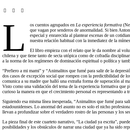
L
os cuentos agrupados en
La experiencia formativa
(Neó
que vagan por senderos de anormalidad. Si bien Anto
especial y enrarecida al plantear escenas de un cotidia
nuestra relación habitual con la inmediatez de la mímes
El libro empieza con el relato que le da nombre al vol
chilena y que tiene tanto de secta utópica como de cofradía disciplinar
a la norma de los regímenes de dominación espiritual o política y tam
“Prefiero a mi mami” y “Animalitos que fumé para salir de la depresión
dos casos de excepción social que rompen con la predictibilidad de lo
comunica a su madre que halló una extraña forma de superación al ma
Visto como una validación del tema de la experiencia formativa que pl
curioso la manera en que el crecimiento personal es representando a
Siguiendo esa misma línea inesperada, “Animalitos que fumé para salir d
estadounidenses. Lo anormal del asunto no es solo el nicho profesiona
llevan a profundizar sobre el verdadero rostro de las personas y los se
La pieza final de este cuarteto narrativo, “La ciudad ya escrita”, pue
posibilidades y los obstáculos de narrar una ciudad que ya ha sido re