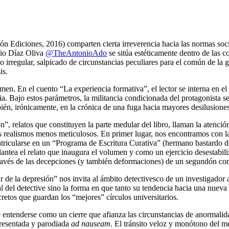
n Ediciones, 2016) comparten cierta irreverencia hacia las normas soci
nio Díaz Oliva
@TheAntonioAdo
se sitúa estéticamente dentro de las c
no irregular, salpicado de circunstancias peculiares para el común de la
is.
umen. En el cuento “La experiencia formativa”, el lector se interna en e
ia. Bajo estos parámetros, la militancia condicionada del protagonista se 
bién, irónicamente, en la crónica de una fuga hacia mayores desilusiones
”, relatos que constituyen la parte medular del libro, llaman la atención
s realismos menos meticulosos. En primer lugar, nos encontramos con la 
tricularse en un “Programa de Escritura Curativa” (hermano bastardo de
antea el relato que inaugura el volumen y como un ejercicio desestabili
 través de las decepciones (y también deformaciones) de un segundón co
e la depresión” nos invita al ámbito detectivesco de un investigador atíp
l del detective sino la forma en que tanto su tendencia hacia una nueva
cretos que guardan los “mejores” círculos universitarios.
de entenderse como un cierre que afianza las circunstancias de anormali
presentada y parodiada
ad nauseam
. El tránsito veloz y monótono del m