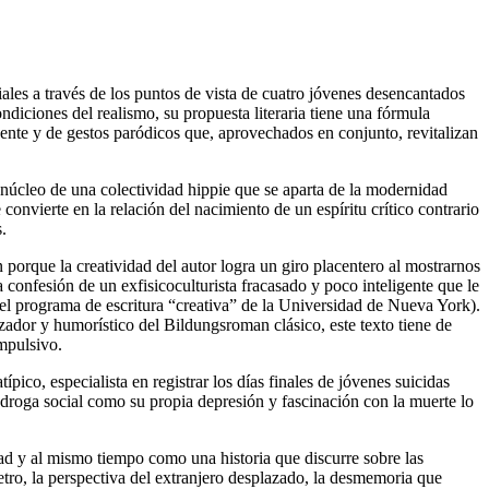
ales a través de los puntos de vista de cuatro jóvenes desencantados
ondiciones del realismo, su propuesta literaria tiene una fórmula
 gente y de gestos paródicos que, aprovechados en conjunto, revitalizan
l núcleo de una colectividad hippie que se aparta de la modernidad
convierte en la relación del nacimiento de un espíritu crítico contrario
.
 porque la creatividad del autor logra un giro placentero al mostrarnos
confesión de un exfisicoculturista fracasado y poco inteligente que le
l programa de escritura “creativa” de la Universidad de Nueva York).
zador y humorístico del Bildungsroman clásico, este texto tiene de
mpulsivo.
ico, especialista en registrar los días finales de jóvenes suicidas
 droga social como su propia depresión y fascinación con la muerte lo
dad y al mismo tiempo como una historia que discurre sobre las
etro, la perspectiva del extranjero desplazado, la desmemoria que