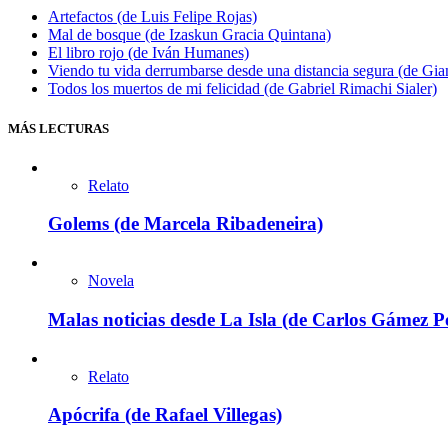
Artefactos (de Luis Felipe Rojas)
Mal de bosque (de Izaskun Gracia Quintana)
El libro rojo (de Iván Humanes)
Viendo tu vida derrumbarse desde una distancia segura (de Gian
Todos los muertos de mi felicidad (de Gabriel Rimachi Sialer)
MÁS LECTURAS
Relato
Golems (de Marcela Ribadeneira)
Novela
Malas noticias desde La Isla (de Carlos Gámez P
Relato
Apócrifa (de Rafael Villegas)