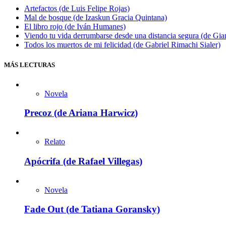
Artefactos (de Luis Felipe Rojas)
Mal de bosque (de Izaskun Gracia Quintana)
El libro rojo (de Iván Humanes)
Viendo tu vida derrumbarse desde una distancia segura (de Gian
Todos los muertos de mi felicidad (de Gabriel Rimachi Sialer)
MÁS LECTURAS
Novela
Precoz (de Ariana Harwicz)
Relato
Apócrifa (de Rafael Villegas)
Novela
Fade Out (de Tatiana Goransky)