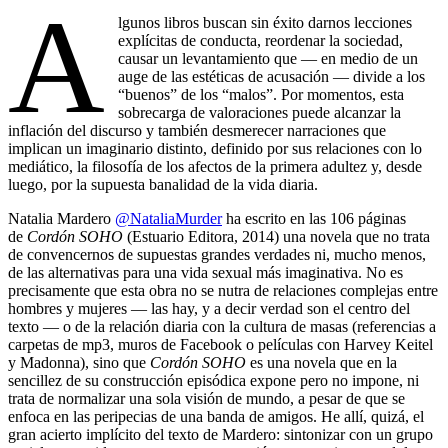
A
lgunos libros buscan sin éxito darnos lecciones
explícitas de conducta, reordenar la sociedad,
causar un levantamiento que — en medio de un
auge de las estéticas de acusación — divide a los
“buenos” de los “malos”. Por momentos, esta
sobrecarga de valoraciones puede alcanzar la
inflación del discurso y también desmerecer narraciones que
implican un imaginario distinto, definido por sus relaciones con lo
mediático, la filosofía de los afectos de la primera adultez y, desde
luego, por la supuesta banalidad de la vida diaria.
Natalia Mardero
@NataliaMurder
ha escrito en las 106 páginas
de
Cordón SOHO
(Estuario Editora, 2014) una novela que no trata
de convencernos de supuestas grandes verdades ni, mucho menos,
de las alternativas para una vida sexual más imaginativa. No es
precisamente que esta obra no se nutra de relaciones complejas entre
hombres y mujeres — las hay, y a decir verdad son el centro del
texto — o de la relación diaria con la cultura de masas (referencias a
carpetas de mp3, muros de Facebook o películas con Harvey Keitel
y Madonna), sino que
Cordón SOHO
es una novela que en la
sencillez de su construcción episódica expone pero no impone, ni
trata de normalizar una sola visión de mundo, a pesar de que se
enfoca en las peripecias de una banda de amigos. He allí, quizá, el
gran acierto implícito del texto de Mardero: sintonizar con un grupo