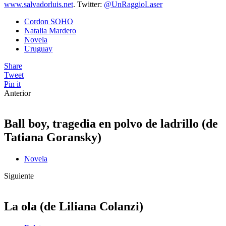
www.salvadorluis.net
. Twitter:
@UnRaggioLaser
Cordon SOHO
Natalia Mardero
Novela
Uruguay
Share
Tweet
Pin it
Anterior
Ball boy, tragedia en polvo de ladrillo (de
Tatiana Goransky)
Novela
Siguiente
La ola (de Liliana Colanzi)