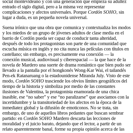
social montevideano y con una generación que empieza su adultez
entrado el siglo digital, pero a la misma vez representar
complicaciones y afectos universales. Porque
Cordón SOHO
, sin
lugar a duda, es un pequeña novela universal.
Suena irónico que una obra que comunica y contextualiza los modos
y los miedos de un grupo de jóvenes adultos de clase media en el
barrio de Cordón pueda ser capaz de conducir tanta alteridad,
después de todo los protagonistas son parte de una comunidad que
escucha música en inglés y no cita nunca las películas con títulos en
castellano; sin embargo, es precisamente esa conexión — la
conexión musical, audiovisual y ciberespacial — la que hace de la
novela de Mardero una suerte de drama romántico que bien pudo ser
llevado a la pantalla por el hongkonés Wong-Kar Wai, el tailandés
Pen-ek Ratanaruang o la estadounidense Miranda July. Visto de este
modo,
Cordón SOHO
trasciende los obvios límites geográficos del
tiempo de la historia y simboliza por medio de las constantes
ilusiones de Valentina, la protagonista enamorada de una chica
inasible, ese “no saber” y ese “no paralizarse” que asociamos con la
incertidumbre y la transitoriedad de los afectos en la época de la
inmediatez global y la difusión de emoticonos. No se trata, sin
embargo, de uno de aquellos libros pedantes que buscan sembrar
partido: en
Cordón SOHO
Mardero descarta las lecciones de
moralidad y el juicio barato, dejando que el lector, a partir de un
relato aparentemente banal, forme su propia opinión acerca de las