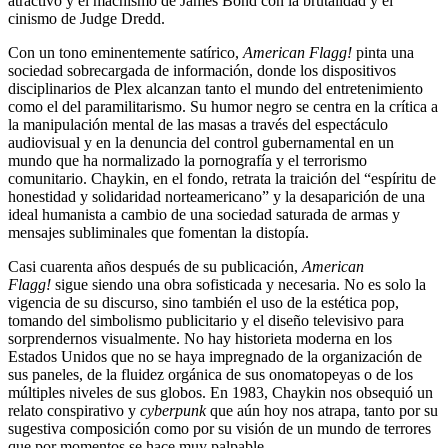
atractivo y el machismo de James Bond con la brutalidad y el
cinismo de Judge Dredd.
Con un tono eminentemente satírico,
American Flagg!
pinta una
sociedad sobrecargada de información, donde los dispositivos
disciplinarios de Plex alcanzan tanto el mundo del entretenimiento
como el del paramilitarismo. Su humor negro se centra en la crítica a
la manipulación mental de las masas a través del espectáculo
audiovisual y en la denuncia del control gubernamental en un
mundo que ha normalizado la pornografía y el terrorismo
comunitario. Chaykin, en el fondo, retrata la traición del “espíritu de
honestidad y solidaridad norteamericano” y la desaparición de una
ideal humanista a cambio de una sociedad saturada de armas y
mensajes subliminales que fomentan la distopía.
Casi cuarenta años después de su publicación,
American
Flagg!
sigue siendo una obra sofisticada y necesaria. No es solo la
vigencia de su discurso, sino también el uso de la estética pop,
tomando del simbolismo publicitario y el diseño televisivo para
sorprendernos visualmente. No hay historieta moderna en los
Estados Unidos que no se haya impregnado de la organización de
sus paneles, de la fluidez orgánica de sus onomatopeyas o de los
múltiples niveles de sus globos. En 1983, Chaykin nos obsequió un
relato conspirativo y
cyberpunk
que aún hoy nos atrapa, tanto por su
sugestiva composición como por su visión de un mundo de terrores
que por momentos se hace muy palpable.