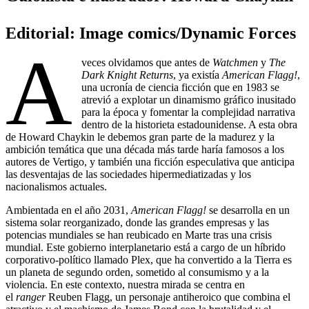
Editorial: Image comics/Dynamic Forces
A
veces olvidamos que antes de
Watchmen
y
The
Dark Knight Returns
, ya existía
American Flagg!
,
una ucronía de ciencia ficción que en 1983 se
atrevió a explotar un dinamismo gráfico inusitado
para la época y fomentar la complejidad narrativa
dentro de la historieta estadounidense. A esta obra
de Howard Chaykin le debemos gran parte de la madurez y la
ambición temática que una década más tarde haría famosos a los
autores de Vertigo, y también una ficción especulativa que anticipa
las desventajas de las sociedades hipermediatizadas y los
nacionalismos actuales.
Ambientada en el año 2031,
American Flagg!
se desarrolla en un
sistema solar reorganizado, donde las grandes empresas y las
potencias mundiales se han reubicado en Marte tras una crisis
mundial. Este gobierno interplanetario está a cargo de un híbrido
corporativo-político llamado Plex, que ha convertido a la Tierra es
un planeta de segundo orden, sometido al consumismo y a la
violencia. En este contexto, nuestra mirada se centra en
el
ranger
Reuben Flagg, un personaje antiheroico que combina el